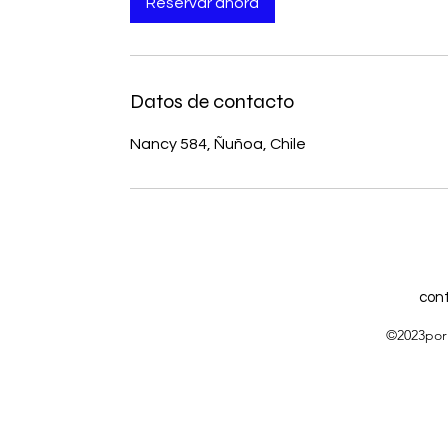
Reservar ahora
Datos de contacto
Nancy 584, Ñuñoa, Chile
con
©2023por 