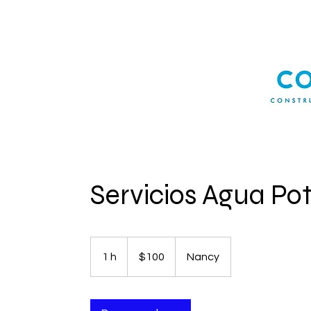
Servicios Agua Po
100
pesos
1 h
1
$100
Nancy
chilenos